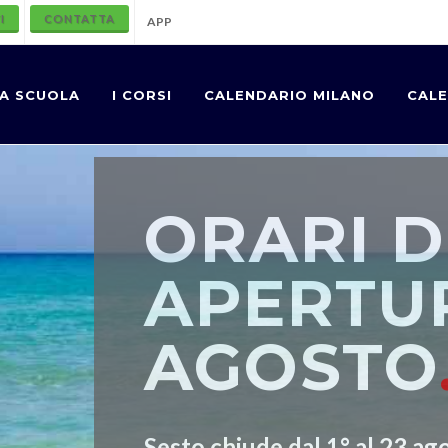
I
CONTATTA
APP
A SCUOLA
I CORSI
CALENDARIO MILANO
CALE