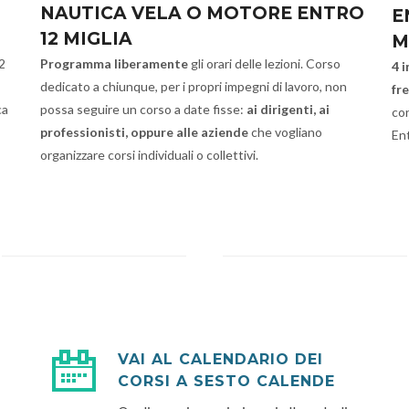
NAUTICA VELA O MOTORE ENTRO
E
12 MIGLIA
M
2
Programma liberamente
gli orari delle lezioni. Corso
4 
dedicato a chiunque, per i propri impegni di lavoro, non
fr
ca
possa seguire un corso a date fisse:
ai dirigenti, ai
co
professionisti, oppure alle aziende
che vogliano
Ent
organizzare corsi individuali o collettivi.
VAI AL CALENDARIO DEI
CORSI A SESTO CALENDE