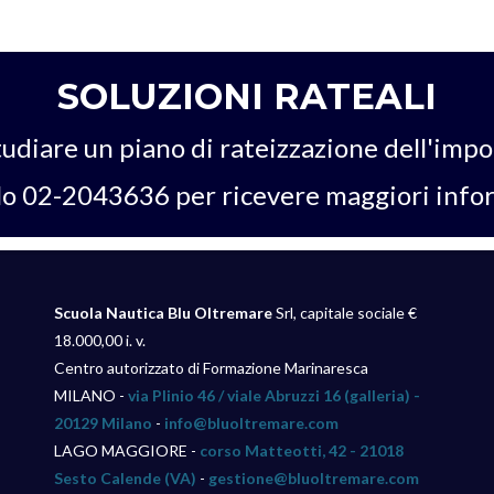
SOLUZIONI RATEALI
tudiare un piano di rateizzazione dell'impo
o 02-2043636 per ricevere maggiori info
Scuola Nautica Blu Oltremare
Srl, capitale sociale €
18.000,00 i. v.
Centro autorizzato di Formazione Marinaresca
MILANO -
via Plinio 46 / viale Abruzzi 16 (galleria) -
20129 Milano
-
info@bluoltremare.com
LAGO MAGGIORE -
corso Matteotti, 42 - 21018
Sesto Calende (VA)
-
gestione@bluoltremare.com