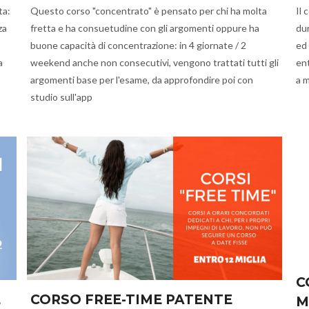
ta:
Questo corso "concentrato" è pensato per chi ha molta
Il 
za
fretta e ha consuetudine con gli argomenti oppure ha
dur
buone capacità di concentrazione: in 4 giornate / 2
ed 
a
weekend anche non consecutivi, vengono trattati tutti gli
ent
argomenti base per l'esame, da approfondire poi con
a 
studio sull'app
C
E
CORSO FREE-TIME PATENTE
M