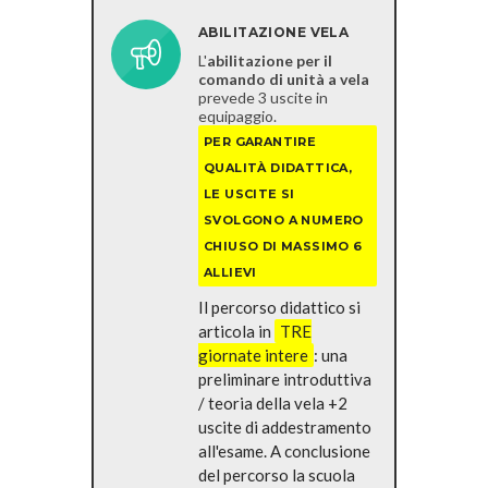
ABILITAZIONE VELA
L'
abilitazione per il
comando di unità a vela
prevede 3 uscite in
equipaggio.
PER GARANTIRE
QUALITÀ DIDATTICA,
LE USCITE SI
SVOLGONO A NUMERO
CHIUSO
DI MASSIMO 6
ALLIEVI
Il percorso didattico si
articola in
TRE
giornate intere
: una
preliminare introduttiva
/ teoria della vela +2
uscite di addestramento
all'esame. A conclusione
del percorso la scuola