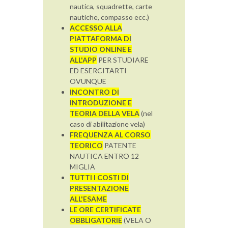
nautica, squadrette, carte
nautiche, compasso ecc.)
ACCESSO ALLA
PIATTAFORMA DI
STUDIO ONLINE E
ALL'APP
PER STUDIARE
ED ESERCITARTI
OVUNQUE
INCONTRO DI
INTRODUZIONE E
TEORIA DELLA VELA
(nel
caso di abilitazione vela)
FREQUENZA AL CORSO
TEORICO
PATENTE
NAUTICA ENTRO 12
MIGLIA
TUTTI I COSTI DI
PRESENTAZIONE
ALL'ESAME
LE ORE CERTIFICATE
OBBLIGATORIE
(VELA O