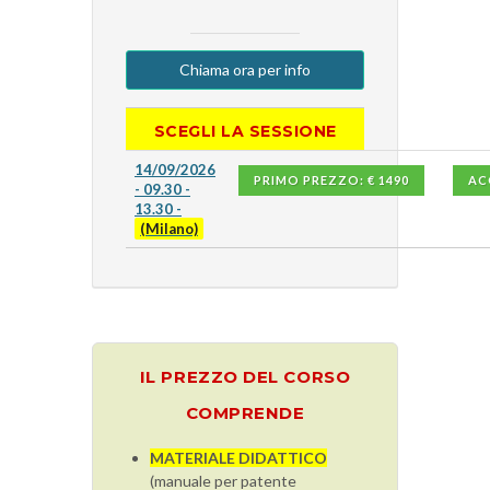
Chiama ora per info
SCEGLI LA SESSIONE
14/09/2026
PRIMO PREZZO: € 1490
AC
- 09.30 -
13.30 -
(Milano)
IL PREZZO DEL CORSO
COMPRENDE
MATERIALE DIDATTICO
(manuale per patente