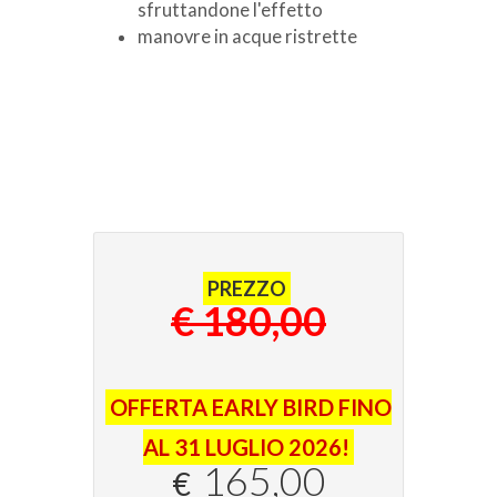
sfruttandone l'effetto
manovre in acque ristrette
PREZZO
€ 180,00
OFFERTA EARLY BIRD FINO
AL 31 LUGLIO 2026!
165,00
€