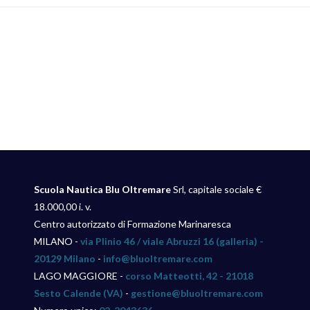
Scuola Nautica Blu Oltremare
Srl, capitale sociale €
18.000,00 i. v.
Centro autorizzato di Formazione Marinaresca
MILANO -
via Plinio 46 / viale Abruzzi 16 (galleria) -
20129 Milano
-
info@bluoltremare.com
LAGO MAGGIORE -
corso Matteotti, 42 - 21018
Sesto Calende (VA)
-
gestione@bluoltremare.com