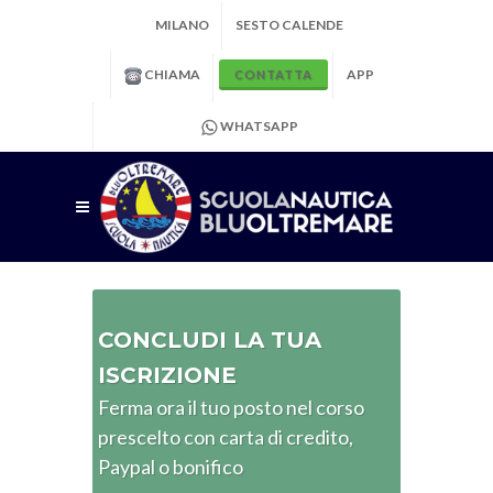
MILANO
SESTO CALENDE
CHIAMA
APP
CONTATTA
WHATSAPP
CONCLUDI LA TUA
ISCRIZIONE
Ferma ora il tuo posto nel corso
prescelto con carta di credito,
Paypal o bonifico