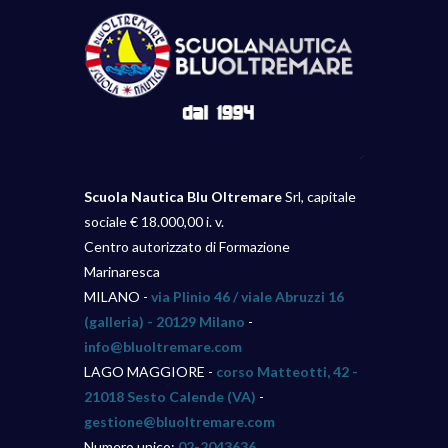
Scuola Nautica Blu Oltremare
Srl, capitale
sociale € 18.000,00 i. v.
Centro autorizzato di Formazione
Marinaresca
MILANO -
via Plinio 46 / viale Abruzzi 16
(galleria) - 20129 Milano
-
info@bluoltremare.com
LAGO MAGGIORE -
corso Matteotti, 42 -
21018 Sesto Calende (VA)
-
gestione@bluoltremare.com
Numero unico:
02-2043636