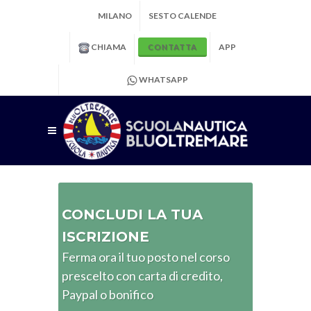
MILANO
SESTO CALENDE
CHIAMA
APP
CONTATTA
WHATSAPP
CONCLUDI LA TUA
ISCRIZIONE
Ferma ora il tuo posto nel corso
prescelto con carta di credito,
Paypal o bonifico