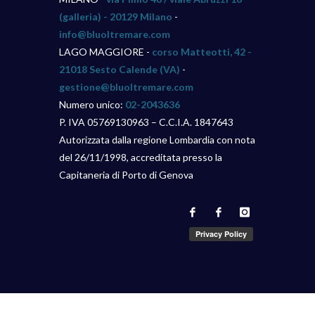
(galleria) - 20129 Milano
-
info@bluoltremare.com
LAGO MAGGIORE -
corso Matteotti, 42 -
21018 Sesto Calende (VA)
-
gestione@bluoltremare.com
Numero unico:
02-2043636
P. IVA 05769130963 – C.C.I.A. 1847643
Autorizzata dalla regione Lombardia con nota
del 26/11/1998, accreditata presso la
Capitaneria di Porto di Genova