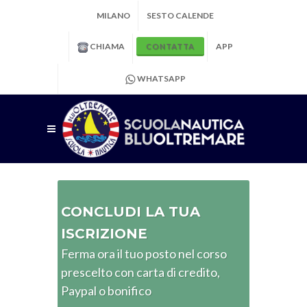
MILANO
SESTO CALENDE
CHIAMA
APP
CONTATTA
WHATSAPP
CONCLUDI LA TUA
ISCRIZIONE
Ferma ora il tuo posto nel corso
prescelto con carta di credito,
Paypal o bonifico