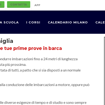
I
CONTATTA
APP
A SCUOLA
I CORSI
CALENDARIO MILANO
CALE
iglia
le tue prime prove in barca
ondurre imbarcazioni fino a 24 metri di lunghezza
osta più prossima.
rtata di tutti, a patto che si sia disposti a un normale
 alla conduzione delle imbarcazioni a motore, oppure può
 alle diverse esigenze di tempo e di studio e sono sempre