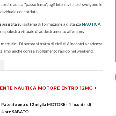
corsi d'aula a "passo lento", agli intensivi che si svolgono in
ndividuale concordata.
 assistita su
l
sistema di formazione a distanza
NAUTICA
opria palestra virtuale di addestramento all’esame
.
attutini. Di norma si tratta di cicli di 6 incontri a cadenza
izziamo anche corsi a svolgimento rapido nel weekend.
a
TENTE NAUTICA MOTORE ENTRO 12MG +
Patente entro 12 miglia MOTORE - 4 incontri di
4 ore SABATO
.